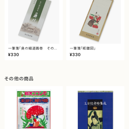
一筆箋「奥の細道画巻 その
一筆箋「紙雛図」
三」
¥330
¥330
その他の商品