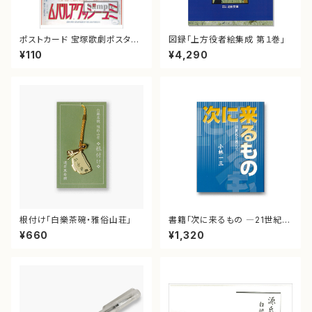
ポストカード 宝塚歌劇ポスター
図録「上方役者絵集成 第１巻」
「ミュージック・アルバム」
¥110
¥4,290
根付け「白樂茶碗・雅俗山荘」
書籍「次に来るもの ―21世紀を
迎えてー」
¥660
¥1,320