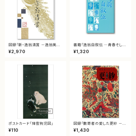
図録「新・逸翁清賞 －逸翁美術
書籍「逸翁自叙伝 ―青春そして
館名品図録－」
阪急を語るー」
¥2,970
¥1,320
ポストカード「降雪狗児図」
図録「數寄者の愛した更紗 －そ
の色とかたち－」
¥110
¥1,430