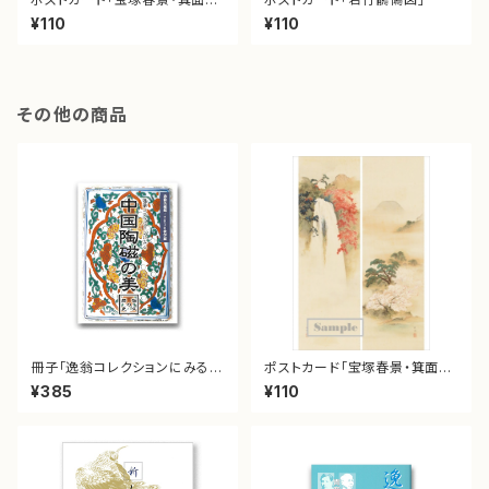
景図」
¥110
¥110
その他の商品
冊子「逸翁コレクションにみる
ポストカード「宝塚春景・箕面秋
中国陶磁の美」
景図」
¥385
¥110