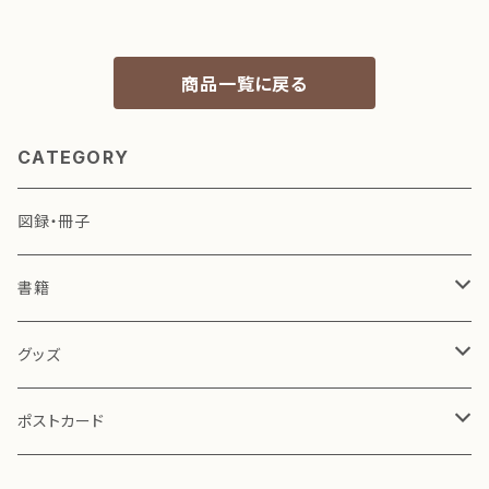
商品一覧に戻る
CATEGORY
図録・冊子
書籍
小林一三 関連
グッズ
演劇・役者絵 関連
文具
ポストカード
その他
お茶道具