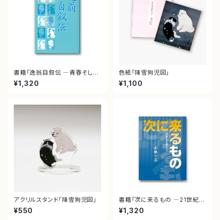
書籍「逸翁自叙伝 ―青春そして
色紙「降雪狗児図」
阪急を語るー」
¥1,320
¥1,100
アクリルスタンド「降雪狗児図」
書籍「次に来るもの ―21世紀を
迎えてー」
¥550
¥1,320