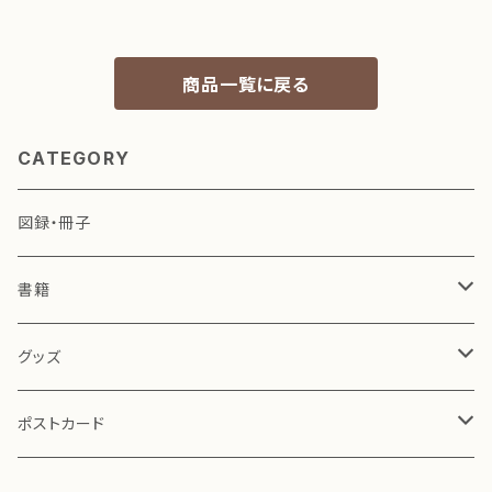
商品一覧に戻る
CATEGORY
図録・冊子
書籍
小林一三 関連
グッズ
演劇・役者絵 関連
文具
ポストカード
その他
お茶道具