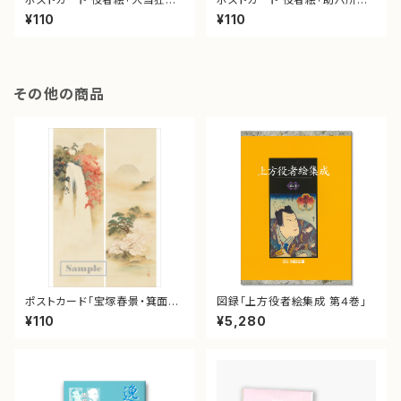
尽」
江戸桜」
¥110
¥110
その他の商品
ポストカード「宝塚春景・箕面秋
図録「上方役者絵集成 第４巻」
景図」
¥110
¥5,280