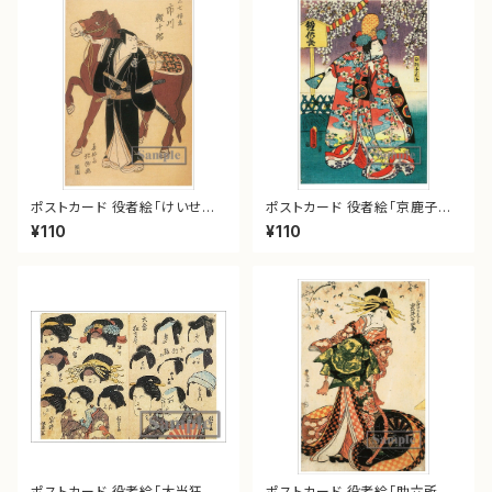
ポストカード 役者絵「けいせい
ポストカード 役者絵「京鹿子娘
はるのとり」
道成寺」
¥110
¥110
ポストカード 役者絵「大当狂言
ポストカード 役者絵「助六所縁