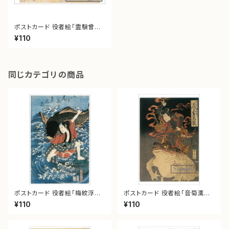
ポストカード 役者絵「霊験曾我
籬」
¥110
同じカテゴリの商品
ポストカード 役者絵「梅紋浮名
ポストカード 役者絵「音菊漢入
の色染」
船」
¥110
¥110