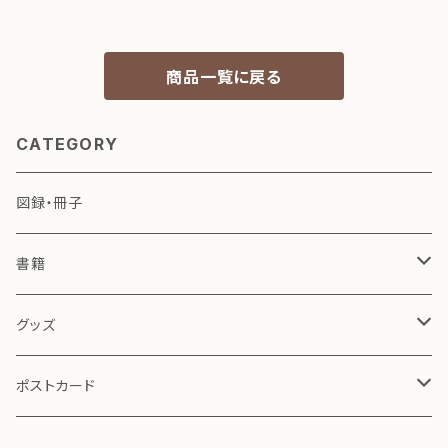
商品一覧に戻る
CATEGORY
図録・冊子
書籍
小林一三 関連
グッズ
演劇・役者絵 関連
文具
ポストカード
その他
お茶道具