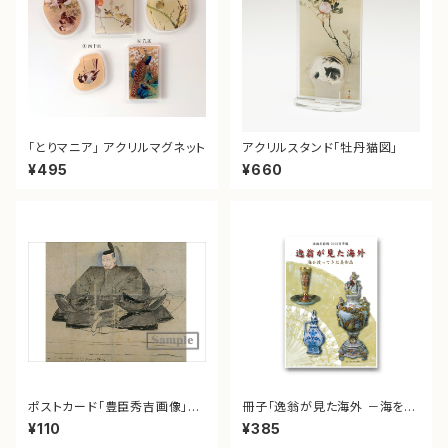
「とりマニア」 アクリルマグネット
アクリルスタンド「牡丹猫図」
¥495
¥660
ポストカード「豊臣秀吉画像」<
冊子「逸翁が見た海外 －海を渡
重文>
ってきた美術品－」
¥110
¥385