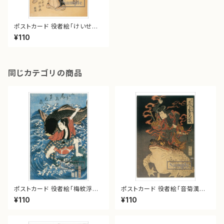
ポストカード 役者絵「けいせい
はるのとり」
¥110
同じカテゴリの商品
ポストカード 役者絵「梅紋浮名
ポストカード 役者絵「音菊漢入
の色染」
船」
¥110
¥110