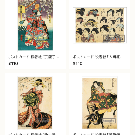
ポストカード 役者絵「京鹿子娘
ポストカード 役者絵「大当狂言
道成寺」
尽」
¥110
¥110
ポストカード 役者絵「助六所縁
ポストカード 役者絵「菅原伝授