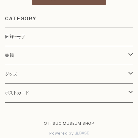
CATEGORY
図録・冊子
書籍
小林一三 関連
グッズ
演劇・役者絵 関連
文具
ポストカード
その他
お茶道具
© ITSUO MUSEUM SHOP
～ 蕪村 特集 ～
日本絵画
Powered by