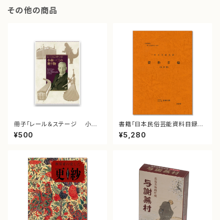
その他の商品
冊子「レール＆ステージ 小林
書籍「日本民俗芸能資料目録」
一三の贈り物」
(改訂版)
¥500
¥5,280