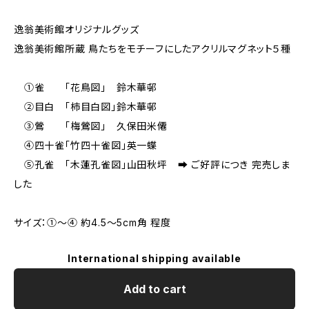
逸翁美術館オリジナルグッズ
逸翁美術館所蔵 鳥たちをモチーフにしたアクリルマグネット５種
①雀 「花鳥図」 鈴木華邨
②目白 「柿目白図」鈴木華邨
③鶯 「梅鶯図」 久保田米僊
④四十雀「竹四十雀図」英一蝶
⑤孔雀 「木蓮孔雀図」山田秋坪 ➡ ご好評につき 完売しま
した
サイズ：①～④ 約4.5～5cm角 程度
International shipping available
Add to cart