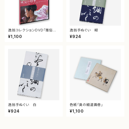
逸翁コレクションDVD「雅俗の
逸翁手ぬぐい 紺
精華」
¥1,100
¥924
逸翁手ぬぐい 白
色紙「奥の細道画巻」
¥924
¥1,100