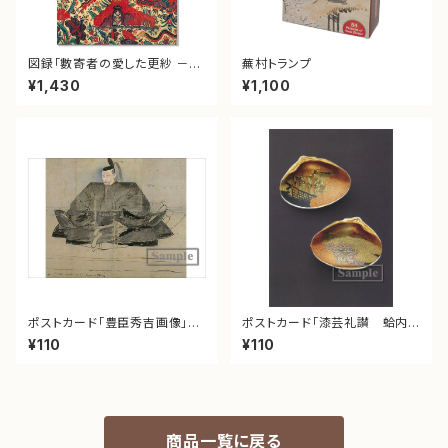
図録「數寄者の愛した更紗 －そ
蕪村トランプ
の色とかたち－」
¥1,430
¥1,100
ポストカード「豊臣秀吉画像」<
ポストカード「漆芸礼讃 蛤内
重文>
桜橘蒔絵香合」
¥110
¥110
商品一覧に戻る